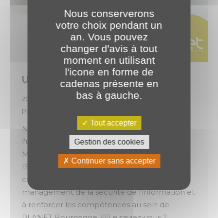
Nous conserverons
votre choix pendant un
an. Vous pouvez
changer d'avis à tout
moment en utilisant
l'icone en forme de
Une sécurité certifiée ! ✔
cadenas présente en
bas à gauche.
2024
,
Expertises
,
Vie de l'entreprise & des équipes
Par
o.brotel
28 mai 2024
Tout accepter
Nous sommes fiers de vous annoncer que
l’une de nos collaboratrices, Aurélie
Gestion des cookies
MARATRAY, a passé et obtenu la certification
Continuer sans accepter
ISO 27001 Lead Auditor de PECB. Cette
certification vise à auditer un système de
management de la sécurité de l’information et
à renforcer les compétences au sein de
PLANET Bourgogne. 💡Le saviez-vous ?