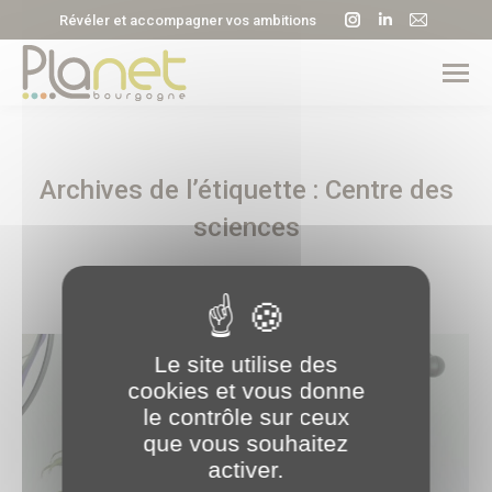
La
La
La
Révéler et accompagner vos ambitions
page
page
page
Instagram
LinkedIn
E-
s'ouvre
s'ouvre
mail
dans
dans
s'ouvre
une
une
dans
Archives de l’étiquette :
Centre des
nouvelle
nouvelle
une
fenêtre
fenêtre
nouvell
sciences
fenêtre
Le site utilise des
cookies et vous donne
le contrôle sur ceux
que vous souhaitez
activer.