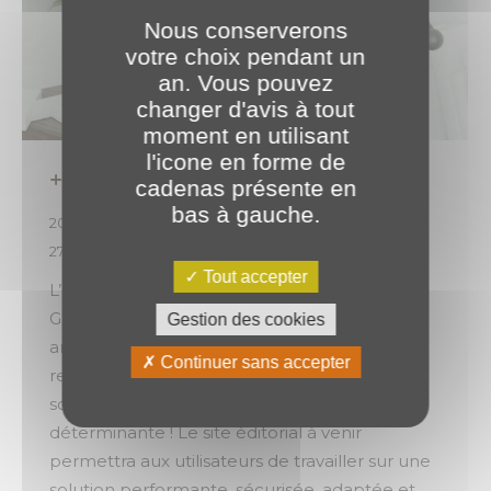
Nous conserverons
votre choix pendant un
an. Vous pouvez
changer d'avis à tout
moment en utilisant
l'icone en forme de
+1 appel d’offre remporté ✔
cadenas présente en
bas à gauche.
2024
,
Évènements
,
Expertises
Par
o.brotel
27 février 2024
Tout accepter
L’année dernière, le Centre des Sciences du
Goût et de l’Alimentation – Center for Taste
Gestion des cookies
and Feeding Behaviour de l’INRAE était à la
Continuer sans accepter
recherche d’un prestataire pour la refonte de
son site éditorial. Et, notre expertise a été
déterminante ! Le site éditorial à venir
permettra aux utilisateurs de travailler sur une
solution performante, sécurisée, adaptée et