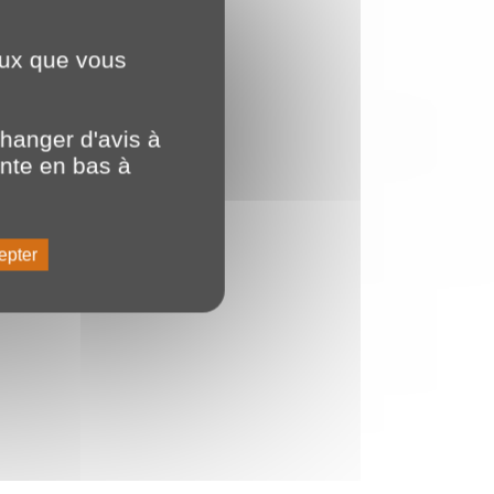
ceux que vous
hanger d'avis à
ente en bas à
epter