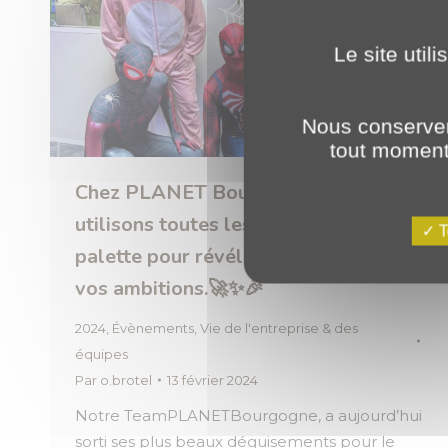
Le site util
Nous conserver
tout moment 
Chez PLANET Bourgogne, nous
utilisons toutes les teintes de notre
T
palette pour révéler et accompagner
vos ambitions.🚀✨🎉
2024
,
Évènements
,
Vie de l'entreprise & des
équipes
Par
o.brotel
13 février 2024
Notre TeamPLANETBourgogne, a aujourd’hui
sorti ses plus beaux déguisements pour le