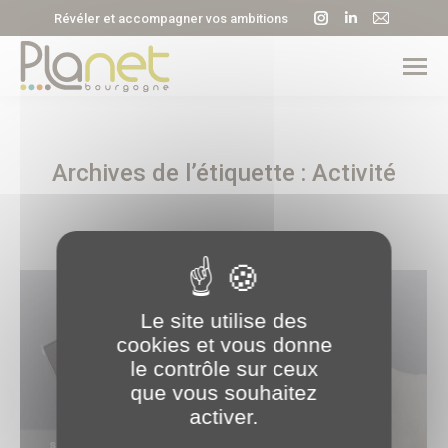
La
La
La
Révéler et accompagner vos ambitions
page
page
page
Instagram
LinkedIn
E-
s'ouvre
s'ouvre
mail
dans
dans
s'ouvre
une
une
dans
Archives de l’étiquette :
Activité
nouvelle
nouvelle
une
fenêtre
fenêtre
nouvell
fenêtre
Le site utilise des
cookies et vous donne
le contrôle sur ceux
que vous souhaitez
activer.