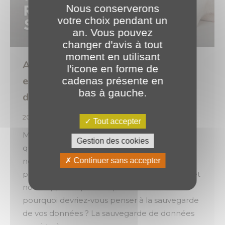
Nous conserverons
votre choix pendant un
an. Vous pouvez
changer d'avis à tout
moment en utilisant
Aujourd’hui, c’est la Journée
l'icone en forme de
européenne de la protection des
cadenas présente en
bas à gauche.
données 🔒
2026
,
Expertises
Par
o.brotel
28 janvier 2026
Tout accepter
Mais, y avez-vous pensé ? On pense souvent
Gestion des cookies
que ce n’est pas indispensable, que cela ne
nous concerne pas, que ce n’est pas une
Continuer sans accepter
priorité, jusqu’au jour où un incident survient et
nous rappelle que tout peut basculer. Mais
pourquoi devriez-vous penser à la sauvegarde
de vos données ? La sauvegarde de données