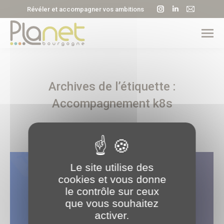
La
La
La
Révéler et accompagner vos ambitions
page
page
page
Instagram
LinkedIn
E-
s'ouvre
s'ouvre
mail
dans
dans
s'ouvre
une
une
dans
Archives de l’étiquette :
nouvelle
nouvelle
une
fenêtre
fenêtre
nouvell
Accompagnement k8s
fenêtre
Le site utilise des
cookies et vous donne
le contrôle sur ceux
que vous souhaitez
activer.