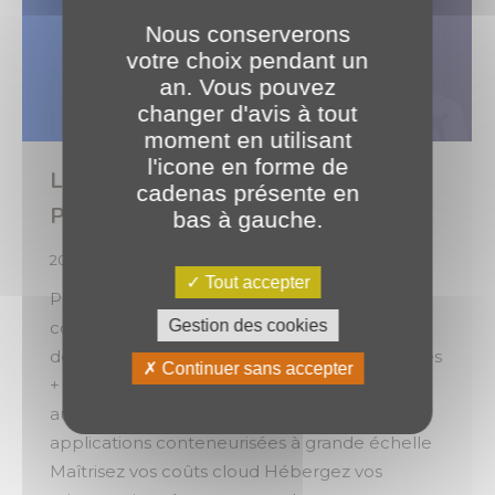
Nous conserverons
votre choix pendant un
an. Vous pouvez
changer d'avis à tout
moment en utilisant
l'icone en forme de
L’accompagnement Kubernetes avec
cadenas présente en
PLANET Bourgogne
bas à gauche.
2026
,
Expertises
Par
o.brotel
13 mai 2026
Tout accepter
PLANET B vous accompagne dans la
Gestion des cookies
conception, le déploiement et l’exploitation
de vos infrastructures Kubernetes. Kubernetes
Continuer sans accepter
+ PLANET Bourgogne : Accélérez et
automatisez le déploiement de vos
applications conteneurisées à grande échelle
Maîtrisez vos coûts cloud Hébergez vos