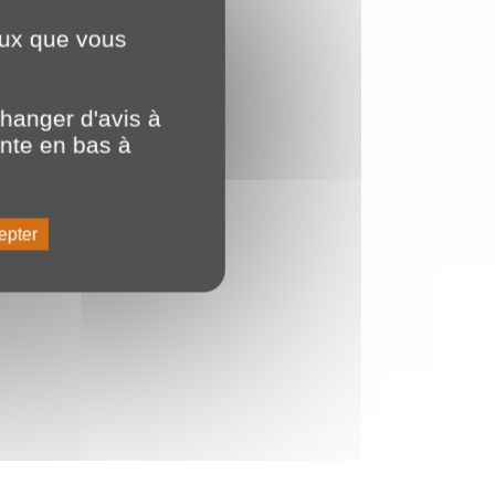
ceux que vous
hanger d'avis à
ente en bas à
epter