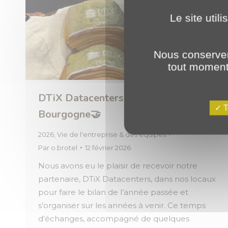
Le site util
Nous conserver
tout moment 
DTiX Datacenters x PLANET
T
Bourgogne🤝
2026
,
Vie de l'entreprise & des équipes
Par
o.brotel
12 février 2026
Nous avons eu le plaisir de recevoir notre
partenaire, DTiX Datacenters, dans nos locaux
pour faire le bilan de l’année passée et
s’organiser sur les années à venir. Ce temps
d’échanges, accompagné de quelques