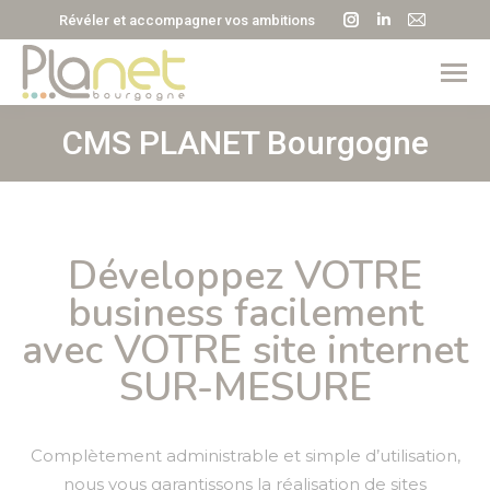
La
La
La
Révéler et accompagner vos ambitions
page
page
page
Instagram
LinkedIn
E-
s'ouvre
s'ouvre
mail
dans
dans
s'ouvre
CMS PLANET Bourgogne
Vous êtes ici :
une
une
dans
nouvelle
nouvelle
une
fenêtre
fenêtre
nouvell
fenêtre
Développez VOTRE
business facilement
avec VOTRE site internet
SUR-MESURE
Complètement administrable et simple d’utilisation,
nous vous garantissons la réalisation de sites