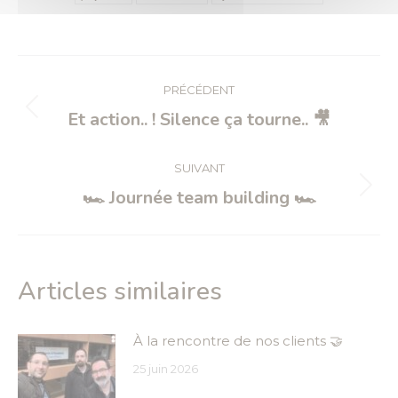
Navigation
article
PRÉCÉDENT
Et action.. ! Silence ça tourne.. 🎥
Article
précédent
:
SUIVANT
🏎️ Journée team building 🏎️
Article
suivant
:
Articles similaires
À la rencontre de nos clients 🤝
25 juin 2026