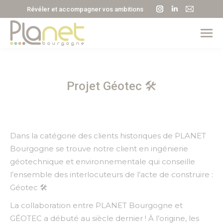
La
La
La
Révéler et accompagner vos ambitions
page
page
page
Instagram
LinkedIn
E-
s'ouvre
s'ouvre
mail
dans
dans
s'ouvre
une
une
dans
Projet Géotec 🛠️
nouvelle
nouvelle
une
fenêtre
fenêtre
nouvell
fenêtre
Dans la catégorie des clients historiques de PLANET
Bourgogne se trouve notre client en ingénierie
géotechnique et environnementale qui conseille
l’ensemble des interlocuteurs de l’acte de construire :
Géotec 🛠️
La collaboration entre PLANET Bourgogne et
GÉOTEC a débuté au siècle dernier ! À l’origine, les