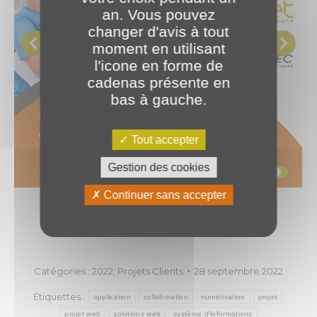
an. Vous pouvez
changer d'avis à tout
moment en utilisant
l'icone en forme de
cadenas présente en
bas à gauche.
Tout accepter
Gestion des cookies
Continuer sans accepter
Revenir aux actualités
Catégories :
2022
,
Projets Clients
28 septembre 2022
Étiquettes :
application
collaboration
numérisation
projet
projet web
solutions web
système d'informations