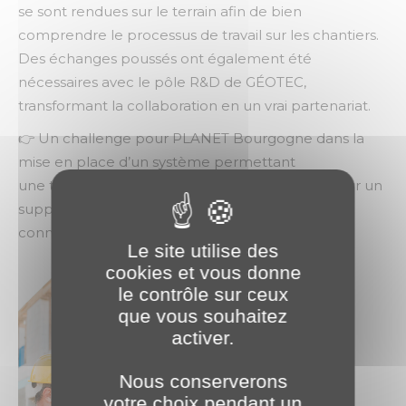
se sont rendues sur le terrain afin de bien
comprendre le processus de travail sur les chantiers.
Des échanges poussés ont également été
nécessaires avec le pôle R&D de GÉOTEC,
transformant la collaboration en un vrai partenariat.
👉 Un challenge pour PLANET Bourgogne dans la
mise en place d’un système permettant
une transmission d’informations en temps réel sur un
support numérique avec des outils de chantier
connectés !
Le site utilise des
cookies et vous donne
le contrôle sur ceux
que vous souhaitez
activer.
Nous conserverons
votre choix pendant un