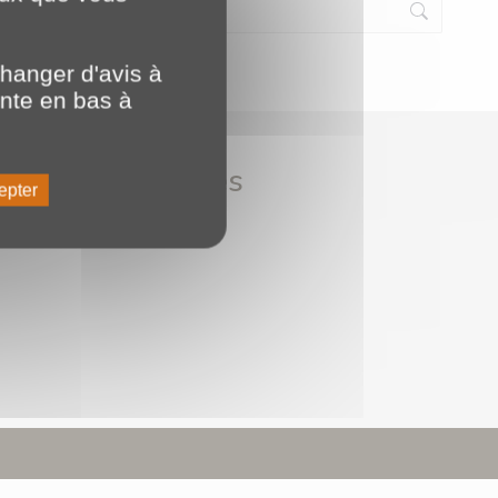
hanger d'avis à
ente en bas à
Nos partenaires
epter
DTiX - Datacenters