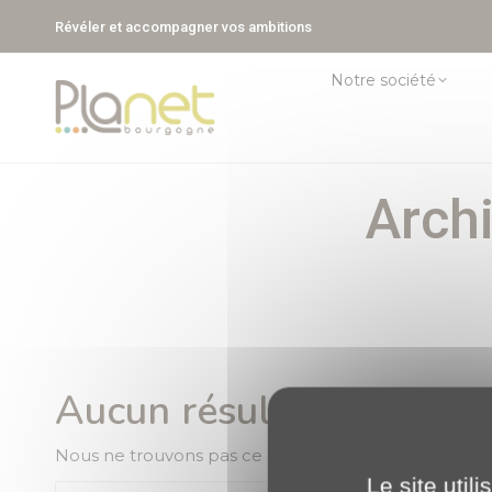
Révéler et accompagner vos ambitions
Notre société
Archi
Aucun résultat
Nous ne trouvons pas ce que vous cherchez. La barre
Le site util