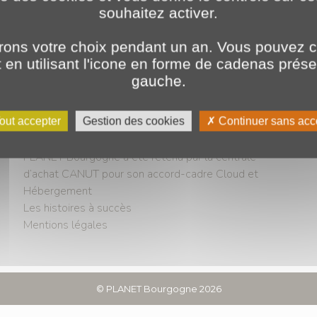
souhaitez activer.
ons votre choix pendant un an. Vous pouvez c
en utilisant l'icone en forme de cadenas prés
gauche.
À propos
out accepter
Gestion des cookies
Continuer sans acc
Actualités
PLANET Bourgogne a été retenu par la centrale
d’achat CANUT pour son accord-cadre Cloud et
Hébergement
Les histoires à succès
Mentions légales
©
PLANET Bourgogne
2026