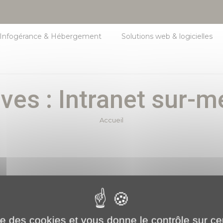
Infogérance & Hébergement
Solutions web & logicielles
ves : Intranet sur-
Vous êtes ici :
Accueil
 de recherche pourrait vous être utile
ise des cookies et vous donne le contrôle sur 