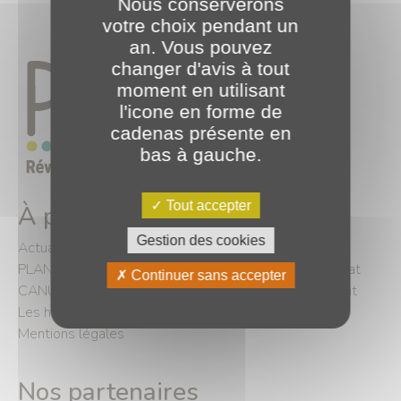
Nous conserverons
votre choix pendant un
an. Vous pouvez
changer d'avis à tout
moment en utilisant
l'icone en forme de
cadenas présente en
bas à gauche.
Tout accepter
À propos
Gestion des cookies
Actualités
PLANET Bourgogne a été retenu par la centrale d’achat
Continuer sans accepter
CANUT pour son accord-cadre Cloud et Hébergement
Les histoires à succès
Mentions légales
Nos partenaires