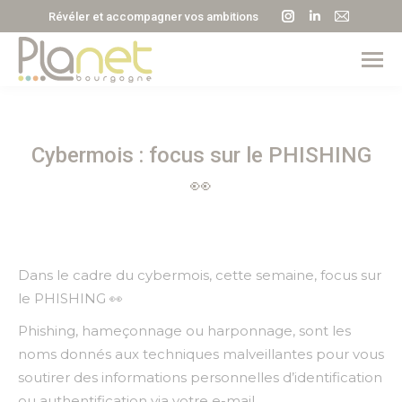
La
La
La
Révéler et accompagner vos ambitions
page
page
page
Instagram
LinkedIn
E-
s'ouvre
s'ouvre
mail
dans
dans
s'ouvre
une
une
dans
Cybermois : focus sur le PHISHING
nouvelle
nouvelle
une
fenêtre
fenêtre
nouvell
👀
fenêtre
Dans le cadre du cybermois, cette semaine, focus sur
le PHISHING 👀
Phishing, hameçonnage ou harponnage, sont les
noms donnés aux techniques malveillantes pour vous
soutirer des informations personnelles d’identification
ou authentification via votre e-mail.