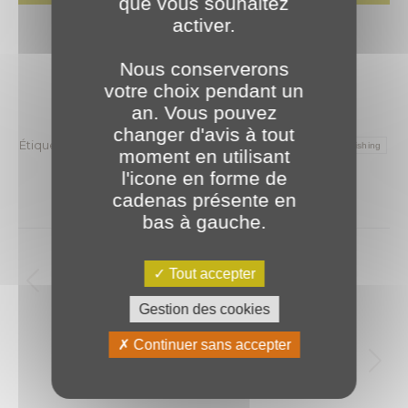
que vous souhaitez
activer.
Revenir aux actualités
Nous conserverons
votre choix pendant un
an. Vous pouvez
Catégories :
2022
,
Évènements
3 octobre 2022
changer d'avis à tout
Étiquettes :
ANSSI
Cyber Sécurité
Cybermois
données
Phishing
moment en utilisant
Sécurité
sensibilisation
l'icone en forme de
cadenas présente en
bas à gauche.
Navigation
article
PRÉCÉDENT
Tout accepter
🏎️ Journée team building 🏎️
Article
Gestion des cookies
précédent
:
SUIVANT
Continuer sans accepter
La team PLANET s’agrandie !
Article
suivant