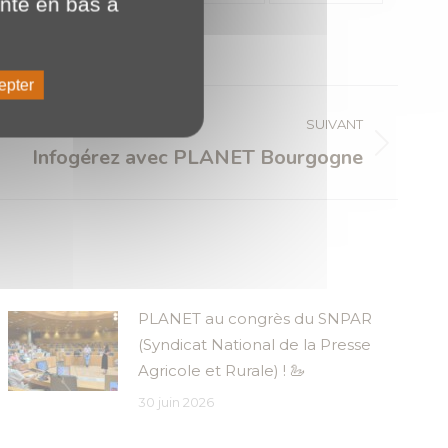
ente en bas à
epter
SUIVANT
Infogérez avec PLANET Bourgogne
PLANET au congrès du SNPAR
(Syndicat National de la Presse
Agricole et Rurale) ! 🦢
30 juin 2026