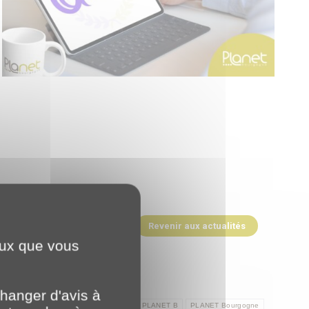
Revenir aux actualités
ceux que vous
hanger d'avis à
pleCert AXELOS Global Best Practice
PLANET B
PLANET Bourgogne