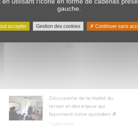
en utilisant l'icone en forme de cadenas prés
Qualité de services
gauche.
out accepter
Gestion des cookies
Continuer sans acc
Article
suivant
:
Découverte de la réalité du
terrain et des enjeux qui
façonnent notre quotidien 🔎
7 juillet 2026